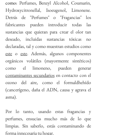
como: 
Perfumes, Benzyl Alcohol, Coumarin, 
Hydroxycitronellal, Isoeugenol, Limonene. 
Detrás de "Perfumes" o "Fragancias" los 
fabricantes pueden introducir todas las 
sustancias que quieran para crear el olor tan 
deseado, incluidas sustancias tóxicas no 
declaradas, tal y como muestran estudios como 
este
 o 
este
. Además, algunos componentes 
orgánicos volátiles (mayormente sintéticos) 
como el limoneno, pueden generar 
contaminantes secundarios
 en contacto con el 
ozono del aire, como el formaldhehído 
(cancerígeno, daña el ADN, causa y agrava el 
asma).  
Por lo tanto, usando estas fragancias y 
perfumes, ensucias mucho más de lo que 
limpias. Sin saberlo, estás contaminando de 
forma innecesaria tu hogar.