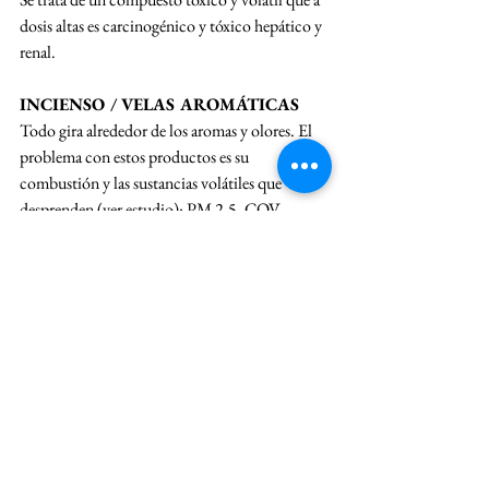
dosis altas es carcinogénico y tóxico hepático y 
renal. 
INCIENSO / VELAS AROMÁTICAS
Todo gira alrededor de los aromas y olores. El 
problema con estos productos es su 
combustión y las sustancias volátiles que 
desprenden (
ver estudio
): PM 2.5, COV, 
hidrocarburos aromáticos policíclicos y gases 
tóxicos como el monóxido de carbono, los 
óxidos de nitrógeno y de azufre.
La mayoría de velas que queman en los hogares 
tienen el mismo problema, suelen ser de un 
derivado del petróleo, la parafina. Así que 
técnicamente, cuando enciendes una vela, 
podemos decir que "quemas petróleo" y liberas 
en el aire de tu hogar formaldehido y terpenos 
sintéticos, incluso plomo de la mecha (
estudio
).